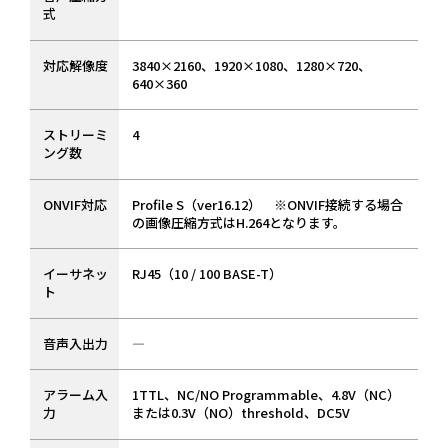
式
対応解像度
3840×2160、1920×1080、1280×720、
640×360
ストリーミ
4
ング数
ONVIF対応
Profile S（ver16.12） ※ONVIF接続する場合
の画像圧縮方式はH.264となります。
イーサネッ
RJ45（10 / 100 BASE-T）
ト
音声入出力
―
アラーム入
1TTL、NC/NO Programmable、4.8V（NC）
力
または0.3V（NO）threshold、DC5V