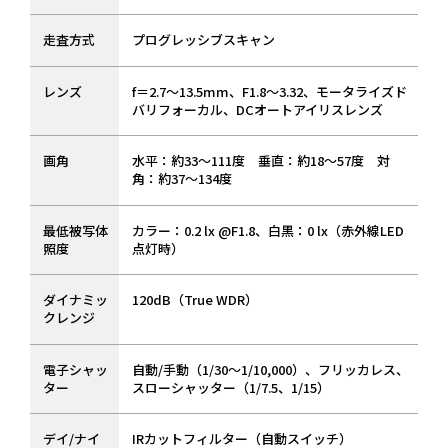
走査方式
プログレッシブスキャン
レンズ
f＝2.7～13.5mm、F1.8～3.32、モータライズド
バリフォーカル、DCオートアイリスレンズ
画角
水平：約33～111度 垂直：約18～57度 対
角：約37〜134度
最低被写体
カラー：0.2 lx @F1.8、白黒：0 lx（赤外線LED
照度
点灯時）
ダイナミッ
120dB（True WDR）
クレンジ
電子シャッ
自動/手動（1/30～1/10,000）、フリッカレス、
ター
スローシャッター（1/7.5、1/15）
デイ/ナイ
IRカットフィルター（自動スイッチ）