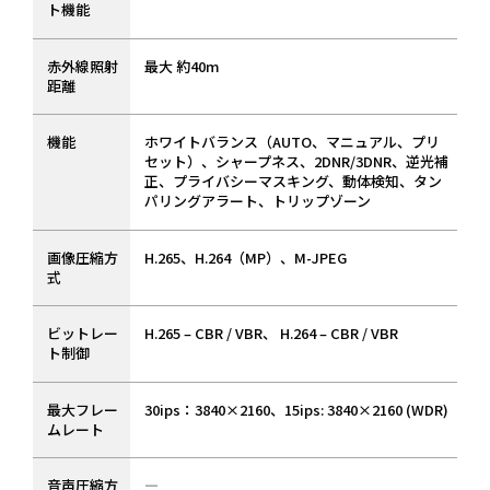
ト機能
赤外線照射
最大 約40m
距離
機能
ホワイトバランス（AUTO、マニュアル、プリ
セット）、シャープネス、2DNR/3DNR、逆光補
正、プライバシーマスキング、動体検知、タン
パリングアラート、トリップゾーン
画像圧縮方
H.265、H.264（MP）、M-JPEG
式
ビットレー
H.265 – CBR / VBR、 H.264 – CBR / VBR
ト制御
最大フレー
30ips：3840×2160、15ips: 3840×2160 (WDR)
ムレート
音声圧縮方
―