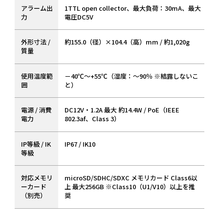
アラーム出
1TTL open collector、最大負荷：30mA、最大
力
電圧DC5V
外形寸法 /
約155.0（径）×104.4（高）mm / 約1,020g
質量
使用温度範
－40℃～+55℃（湿度：～90％ ※結露しないこ
囲
と）
電源 / 消費
DC12V・1.2A 最大 約14.4W / PoE（IEEE
電力
802.3af、Class 3）
IP等級 / IK
IP67 / IK10
等級
対応メモリ
microSD/SDHC/SDXC メモリカード Class6以
ーカード
上 最大256GB ※Class10（U1/V10）以上を推
（別売）
奨