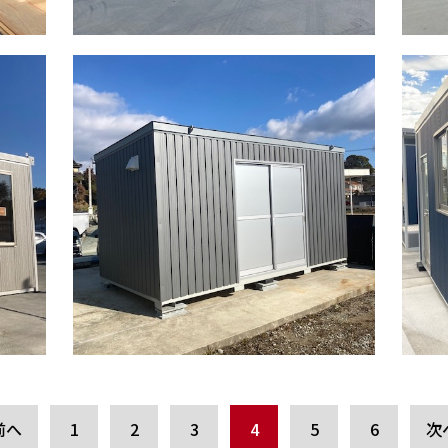
前へ
1
2
3
4
5
6
次へ