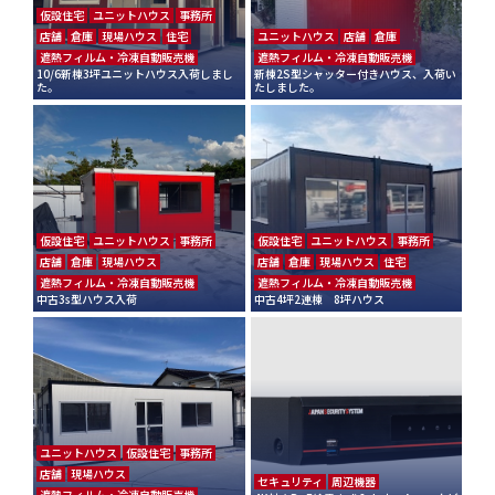
仮設住宅
ユニットハウス
事務所
店舗
倉庫
現場ハウス
住宅
ユニットハウス
店舗
倉庫
遮熱フィルム・冷凍自動販売機
遮熱フィルム・冷凍自動販売機
10/6新棟3坪ユニットハウス入荷しまし
新棟2S型シャッター付きハウス、入荷い
た。
たしました。
仮設住宅
ユニットハウス
事務所
仮設住宅
ユニットハウス
事務所
店舗
倉庫
現場ハウス
店舗
倉庫
現場ハウス
住宅
遮熱フィルム・冷凍自動販売機
遮熱フィルム・冷凍自動販売機
中古3s型ハウス入荷
中古4坪2連棟 8坪ハウス
ユニットハウス
仮設住宅
事務所
店舗
現場ハウス
セキュリティ
周辺機器
遮熱フィルム・冷凍自動販売機