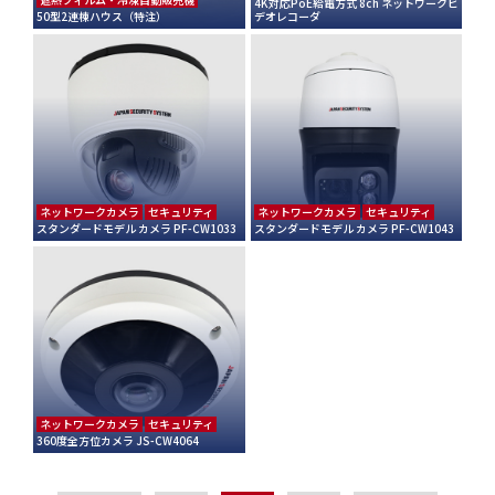
4K対応PoE給電方式 8ch ネットワークビ
50型2連棟ハウス（特注）
デオレコーダ
ネットワークカメラ
セキュリティ
ネットワークカメラ
セキュリティ
スタンダードモデル カメラ PF-CW1033
スタンダードモデル カメラ PF-CW1043
ネットワークカメラ
セキュリティ
360度全方位カメラ JS-CW4064