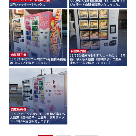
ク八女に5,6号機自販機 COCONカフェ
2坪シャッター付きハウス
ジェラート自販機設置いたしました。
自動販売機
自動販売機
11/17久留米市御井町サニー前にて 3号
11/18御井町サニー前にて4号機自販機設
機ど冷えもん設置（雷神餃子・二郎系、
置（缶パフェ販売してます。）
家系ラーメン販売してます。）
自動販売機
11/17Kパーク八女にて 2号機ど冷えも
ん設置（雷神餃子・二郎系、家系ラーメ
ン・お好み焼き販売してます）