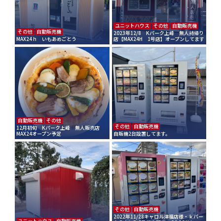
ユニットハウス
その他
自動販売機
その他
自動販売機
2023年12/8 Kパーク上峰 無人持帰り
MAX24ｈ いもあめごとう
店【MAX24H 1号店】オープンしてます
自動販売機
その他
その他
自動販売機
12月初旬 Kパーク上峰 無人販売店
MAX24オープン予定
自販機2台設置してます。
その他
自動販売機
2022年11/28キャロル津福店様・ｋパー
ユニットハウス
自動販売機