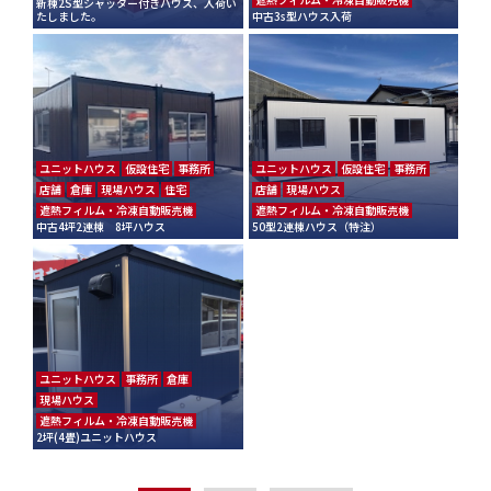
新棟2S型シャッター付きハウス、入荷い
たしました。
中古3s型ハウス入荷
ユニットハウス
仮設住宅
事務所
ユニットハウス
仮設住宅
事務所
店舗
倉庫
現場ハウス
住宅
店舗
現場ハウス
遮熱フィルム・冷凍自動販売機
遮熱フィルム・冷凍自動販売機
中古4坪2連棟 8坪ハウス
50型2連棟ハウス（特注）
ユニットハウス
事務所
倉庫
現場ハウス
遮熱フィルム・冷凍自動販売機
2坪(4畳)ユニットハウス